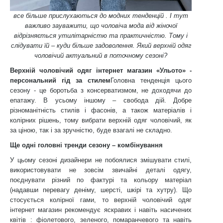
все більше прислухаються до модних тенденцій . І тут
важливо зауважити, що чоловіча мода від жіночої
відрізняється утилітарністю та практичністю. Тому і
слідувати їй – куди більше задоволення. Який верхній одяг
чоловічий актуальний в поточному сезоні?
Верхній чоловічий одяг інтернет магазин «Ульото» -
персональний гід за стилем
Головна тенденція цього
сезону - це боротьба з консерватизмом, не доходячи до
епатажу. В усьому іншому – свобода дій. Добре
різноманітність стилів і фасонів, а також матеріалів і
колірних рішень, тому вибрати верхній одяг чоловічий, як
за ціною, так і за зручністю, буде взагалі не складно.
Ще одні головні тренди сезону – комбінування
У цьому сезоні дизайнери не побоялися змішувати стилі,
використовувати не зовсім звичайні деталі одягу,
поєднувати різний по фактурі та кольору матеріал
(надавши перевагу деніму, шерсті, шкірі та хутру). Що
стосується колірної гами, то верхній чоловічий одяг
інтернет магазин рекомендує яскравих і навіть насичених
квітів : фіолетового, зеленого, помаранчевого та навіть