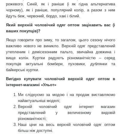
рожевого. Синій, як і раніше (і як гідна альтернатива
чорному), як і раніше, популярний колір, а разом з ним
йдуть беж, червоний, бордо, хакі і білий.
Який верхній чоловічий одяг оптом зацікавить вас (і
ваших покупців)?
Якщо говорити про зиму, то загалом, цього сезону нічого
важливо нового не виникло. Верхній одяг представлений
утепленим і демісезонним пальто, звичайна довжина і
вище колін. Куртки радують різноманітністю – серед
покупців актуальні бомбери, пуховики, дублянки та
байкерські куртки.
Вигідно купувати чоловічий верхній одяг оптом в
інтернет-магазині «Ульот»
Ми слідкуємо за модою і на продаж виставляємо
найактуальніші моделі;
Верхній чоловічий одяг інтернет магазин
представлений у величезному видовій
різноманітності;
Наші ціни на весь верхній чоловічий одяг оптом
більш ніж доступні.