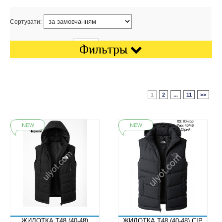
Сортувати:
Показати на сторінці:
Фильтры
1
2
...
11
>>
ЖИЛОТКА T48 (40-48)
ЖИЛОТКА T48 (40-48) СІР