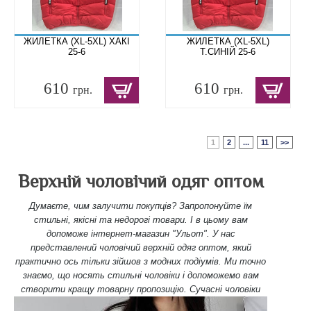
ЖИЛЕТКА (XL-5XL) ХАКІ
ЖИЛЕТКА (XL-5XL)
25-6
Т.СИНІЙ 25-6
610
610
грн.
грн.
1
2
...
11
>>
Верхній чоловічий одяг оптом
Думаєте, чим залучити покупців? Запропонуйте їм
стильні, якісні та недорогі товари. І в цьому вам
допоможе інтернет-магазин "Ульот". У нас
представлений чоловічий верхній одяг оптом, який
практично ось тільки зійшов з модних подіумів. Ми точно
знаємо, що носять стильні чоловіки і допоможемо вам
створити кращу товарну пропозицію.
Сучасні чоловіки