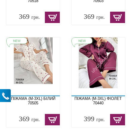
70518
70503
369
369
грн.
грн.
ПІЖАМА (M-3XL) БІЛИЙ
ПІЖАМА (M-3XL) ФІОЛЕТ
70505
70440
369
399
грн.
грн.