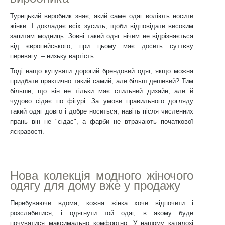
Турецький виробник знає, який саме одяг воліють носити
жінки. І докладає всіх зусиль, щоби відповідати високим
запитам модниць. Зовні такий одяг нічим не відрізняється
від європейського, при цьому має досить суттєву
перевагу – низьку вартість.
Тоді нащо купувати дорогий брендовий одяг, якщо можна
придбати практично такий самий, але більш дешевий? Тим
більше, що він не тільки має стильний дизайн, але й
чудово сідає по фігурі. За умови правильного догляду
такий одяг довго і добре носиться, навіть після численних
прань він не "сідає", а фарби не втрачають початкової
яскравості.
Нова колекція модного жіночого
одягу для дому вже у продажу
Перебуваючи вдома, кожна жінка хоче відпочити і
розслабитися, і одягнути той одяг, в якому буде
почуватися максимально комфортно. У нашому каталозі