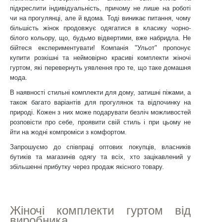
підкреслити індивідуальність, причому не лише на роботі
чи на прогулянці, але й вдома. Тоді виникає питання, чому
більшість жінок продовжує одягатися в класику чорно-
білого кольору, що, будьмо відвертими, вже набридла. Не
бійтеся експериментувати! Компанія "Ульот" пропонує
купити розкішні та неймовірно красиві комплекти жіночі
гуртом, які перевернуть уявлення про те, що таке домашня
мода.
В наявності стильні комплекти для дому, затишні піжами, а
також багато варіантів для прогулянок та відпочинку на
природі. Кожен з них може подарувати безліч можливостей
розповісти про себе, проявити свій стиль і при цьому не
йти на жодні компроміси з комфортом.
Запрошуємо до співпраці оптових покупців, власників
бутиків та магазинів одягу та всіх, хто зацікавлений у
збільшенні прибутку через продаж якісного товару.
Жіночі комплекти гуртом від
виробника