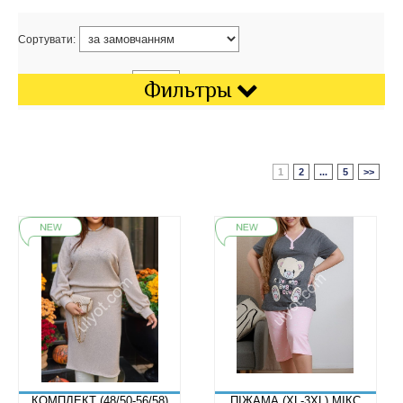
Сортувати:
Показати на сторінці:
Фильтры
1
2
...
5
>>
КОМПЛЕКТ (48/50-56/58)
ПІЖАМА (XL-3XL) МІКС