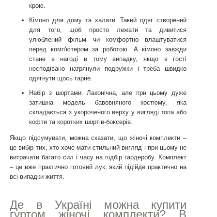
крою.
Кімоно для дому та халати.
Такий одяг створений
для того, щоб просто лежати та дивитися
улюблений фільм чи комфортно влаштуватися
перед комп'ютером за роботою. А кімоно завжди
стане в нагоді в тому випадку, якщо в гості
несподівано нагрянули подружки і треба швидко
одягнути щось гарне.
Набір з шортами.
Лаконічна, але при цьому дуже
затишна модель бавовняного костюму, яка
складається з укороченого верху у вигляді топа або
кофти та коротких шортів-боксерів.
Якщо підсумувати, можна сказати, що жіночі комплекти –
це вибір тих, хто хоче мати стильний вигляд і при цьому не
витрачати багато сил і часу на підбір гардеробу. Комплект
– це вже практично готовий лук, який підійде практично на
всі випадки життя.
Де в Україні можна купити
гуртом жіночі комплекти? В