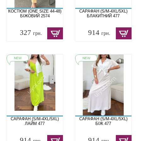
КОСТЮМ (ONE SIZE 44-48)
САРАФАН (S/M-4XL/5XL)
БІЖОВИЙ 2574
БЛАКИТНИЙ 477
327
914
грн.
грн.
САРАФАН (S/M-4XL/5XL)
САРАФАН (S/M-4XL/5XL)
ЛАЙМ 477
БІЖ 477
914
914
грн.
грн.