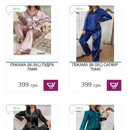
ПІЖАМА (M-3XL) ПУДРА
ПІЖАМА (M-3XL) САПФІР
70440
70440
399
399
грн.
грн.