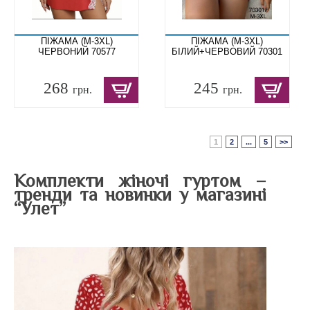
ПІЖАМА (M-3XL)
ПІЖАМА (M-3XL)
ЧЕРВОНИЙ 70577
БІЛИЙ+ЧЕРВОВИЙ 70301
268
245
грн.
грн.
1
2
...
5
>>
Комплекти жіночі гуртом –
тренди та новинки у магазині
“Улет”