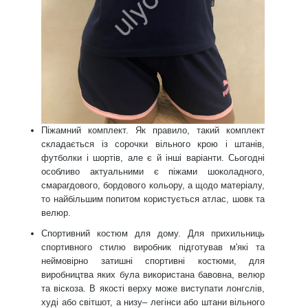
Піжамний комплект.
Як правило, такий комплект
складається із сорочки вільного крою і штанів,
футболки і шортів, але є й інші варіанти. Сьогодні
особливо актуальними є піжами шоколадного,
смарагдового, бордового кольору, а щодо матеріалу,
то найбільшим попитом користується атлас, шовк та
велюр.
Спортивний костюм для дому.
Для прихильниць
спортивного стилю виробник підготував м'які та
неймовірно затишні спортивні костюми, для
виробництва яких була використана бавовна, велюр
та віскоза. В якості верху може виступати лонгслів,
худі або світшот, а низу– легінси або штани вільного