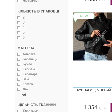
НОВИНКА
КІЛЬКІСТЬ В УПАКОВЦІ
2
3
4
5
6
МАТЕРІАЛ
Альпака
Баранець
Букле
Еко-замш
Еко-шкіра
Замш
Коттон
Лак
КУРТКА (SL) ЧОРНИЙ 
всі
ЩІЛЬНІСТЬ ТКАНИНИ
1 354
грн.
Євро-зима