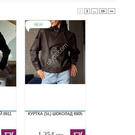
1
2
...
19
>>
Й 8911
КУРТКА (SL) ШОКОЛАД 8905
1 354
грн.