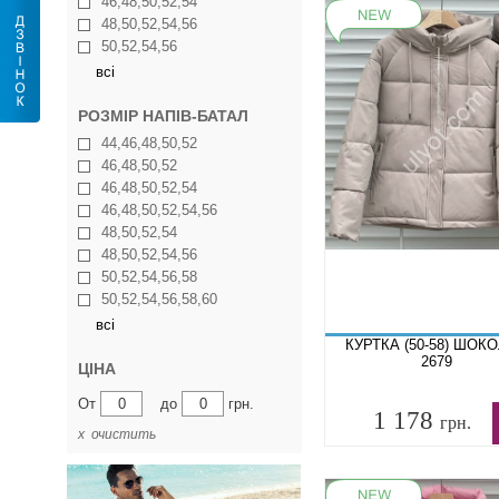
46,48,50,52,54
48,50,52,54,56
50,52,54,56
всі
РОЗМІР НАПІВ-БАТАЛ
44,46,48,50,52
46,48,50,52
46,48,50,52,54
46,48,50,52,54,56
48,50,52,54
48,50,52,54,56
50,52,54,56,58
50,52,54,56,58,60
всі
КУРТКА (50-58) ШОК
2679
ЦІНА
От
до
грн.
1 178
грн.
х очистить