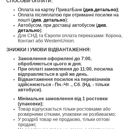
СПОСОБИ ОПЛАТИ:
Оплата на картку ПриватБанк
(див.детально)
;
Оплата післяплатою при отриманні посилки на
пошті
(
див. детально
)
;
Автобусом, при доставці автобусом (
див.
детально
)
;
Для СНД та Європи оплата переказами: Корона,
Контакт або WesternUnion.
ЗНИЖКИ І УМОВИ ВІДВАНТАЖЕННЯ:
Замовлення оформлені до 7:00,
обробляються цього ж дня.
При оплаті замовлення до 11:00, посилка
відправляється в цей же день.
Відвантаження посилок на перевізників
здійснюються - Пн.-Чт ., Сб. (Нд. - тільки
автобуси).
Мінімальне замовлення від 1 ростовки
(упаковки);
Товар відпускається тільки ростовками або
розмірними сітками, упаковки не розбиваємо;
У роздріб товар не продаємо, тільки оптові
продажі;