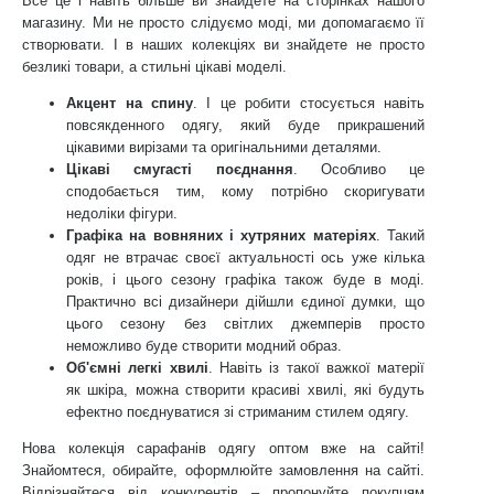
Все це і навіть більше ви знайдете на сторінках нашого
магазину. Ми не просто слідуємо моді, ми допомагаємо її
створювати. І в наших колекціях ви знайдете не просто
безликі товари, а стильні цікаві моделі.
Акцент на спину
. І це робити стосується навіть
повсякденного одягу, який буде прикрашений
цікавими вирізами та оригінальними деталями.
Цікаві смугасті поєднання
. Особливо це
сподобається тим, кому потрібно скоригувати
недоліки фігури.
Графіка на вовняних і хутряних матеріях
. Такий
одяг не втрачає своєї актуальності ось уже кілька
років, і цього сезону графіка також буде в моді.
Практично всі дизайнери дійшли єдиної думки, що
цього сезону без світлих джемперів просто
неможливо буде створити модний образ.
Об'ємні легкі хвилі
. Навіть із такої важкої матерії
як шкіра, можна створити красиві хвилі, які будуть
ефектно поєднуватися зі стриманим стилем одягу.
Нова колекція сарафанів одягу оптом вже на сайті!
Знайомтеся, обирайте, оформлюйте замовлення на сайті.
Відрізняйтеся від конкурентів – пропонуйте покупцям