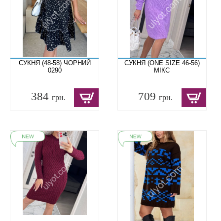
СУКНЯ (48-58) ЧОРНИЙ
СУКНЯ (ONE SIZE 46-56)
0290
МІКС
384
709
грн.
грн.