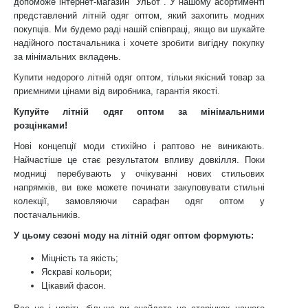
допоможе інтернет-магазин "Ульот". У нашому асортименті
представлений літній одяг оптом, який захопить модних
покупців. Ми будемо раді нашій співпраці, якщо ви шукайте
надійного постачальника і хочете зробити вигідну покупку
за мінімальних вкладень.
Купити недорого літній одяг оптом, тільки якісний товар за
приємними цінами від виробника, гарантія якості.
Купуйте літній одяг оптом за мінімальними
розцінками!
Нові концепції моди стихійно і раптово не виникають.
Найчастіше це стає результатом впливу довкілля. Поки
модниці перебувають у очікуванні нових стильових
напрямків, ви вже можете починати закуповувати стильні
колекції, замовляючи сарафан одяг оптом у
постачальників.
У цьому сезоні моду на літній одяг оптом формують:
Міцність та якість;
Яскраві кольори;
Цікавий фасон.