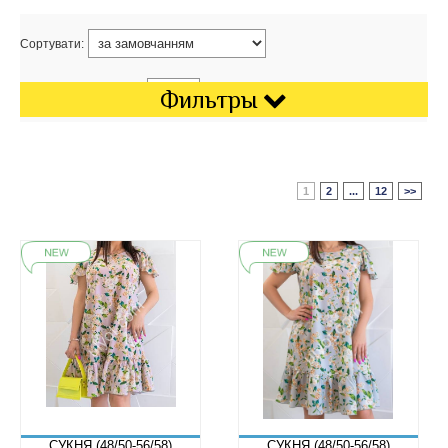
Сортувати:
Показати на сторінці:
Фильтры
1
2
...
12
>>
СУКНЯ (48/50-56/58)
СУКНЯ (48/50-56/58)