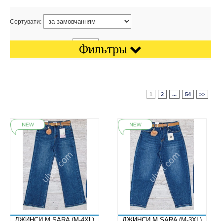
Сортувати:
Показати на сторінці:
Фильтры
1
2
...
54
>>
ДЖИНСИ M.SARA (M-4XL)
ДЖИНСИ M.SARA (M-3XL)