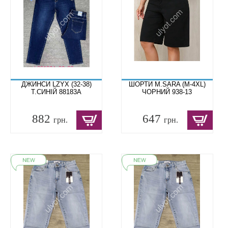
ДЖИНСИ LZYX (32-38)
ШОРТИ M.SARA (M-4XL)
Т.СИНІЙ 88183A
ЧОРНИЙ 938-13
882
647
грн.
грн.