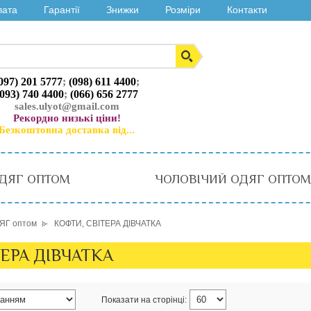
лата
Гарантії
Знижки
Розміри
Контакти
097) 201 5777
;
(098) 611 4400
;
(093) 740 4400
;
(066) 656 2777
sales.ulyot@gmail.com
Рекордно низькі ціни!
Безкоштовна доставка від...
ДЯГ ОПТОМ
ЧОЛОВІЧИЙ ОДЯГ ОПТОМ
ЯГ оптом
КОФТИ, СВІТЕРА ДІВЧАТКА
ТЕРА ДІВЧАТКА
Показати на сторінці: