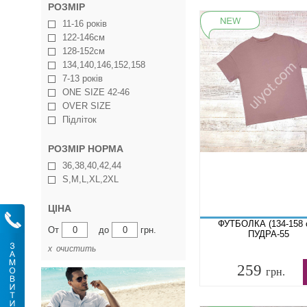
РОЗМІР
11-16 років
122-146см
128-152см
134,140,146,152,158
7-13 років
ONE SIZE 42-46
OVER SIZE
Підліток
РОЗМІР НОРМА
36,38,40,42,44
S,M,L,XL,2XL
ЦІНА
ФУТБОЛКА (134-158 
От
до
грн.
ПУДРА-55
х очистить
259
грн.