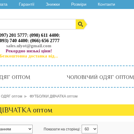
лата
Гарантії
Знижки
Розміри
Контакти
097) 201 5777
;
(098) 611 4400
;
(093) 740 4400
;
(066) 656 2777
sales.ulyot@gmail.com
Рекордно низькі ціни!
Безкоштовна доставка від...
ДЯГ ОПТОМ
ЧОЛОВІЧИЙ ОДЯГ ОПТОМ
 ОДЯГ оптом
ФУТБОЛКИ ДІВЧАТКА оптом
ІВЧАТКА оптом
Показати на сторінці: