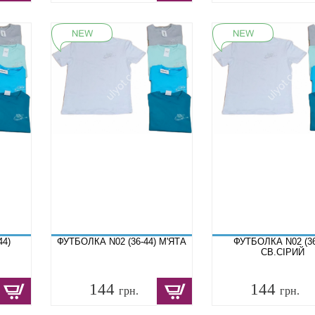
44)
ФУТБОЛКА N02 (36-44) М'ЯТА
ФУТБОЛКА N02 (36
СВ.СІРИЙ
144
144
грн.
грн.