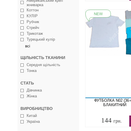
Американський креп
жниварка
Коттон
КУЛІР
Рубчик
Стрейч
Трикотаж
Турецький кулір
всі
ЩІЛЬНІСТЬ ТКАНИНИ
Середня щільність
Тонка
СТАТЬ
Дівчинка
Жінка
ФУТБОЛКА N02 (36-
БЛАКИТНИЙ
ВИРОБНИЦТВО
Китай
144
грн.
Україна