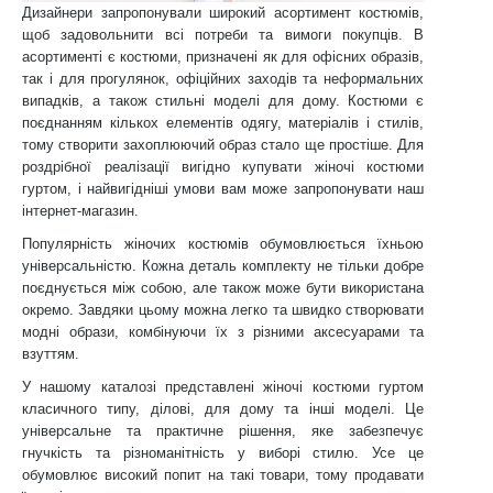
Дизайнери запропонували широкий асортимент костюмів,
щоб задовольнити всі потреби та вимоги покупців. В
асортименті є костюми, призначені як для офісних образів,
так і для прогулянок, офіційних заходів та неформальних
випадків, а також стильні моделі для дому. Костюми є
поєднанням кількох елементів одягу, матеріалів і стилів,
тому створити захоплюючий образ стало ще простіше. Для
роздрібної реалізації вигідно купувати жіночі костюми
гуртом, і найвигідніші умови вам може запропонувати наш
інтернет-магазин.
Популярність жіночих костюмів обумовлюється їхньою
універсальністю. Кожна деталь комплекту не тільки добре
поєднується між собою, але також може бути використана
окремо. Завдяки цьому можна легко та швидко створювати
модні образи, комбінуючи їх з різними аксесуарами та
взуттям.
У нашому каталозі представлені жіночі костюми гуртом
класичного типу, ділові, для дому та інші моделі. Це
універсальне та практичне рішення, яке забезпечує
гнучкість та різноманітність у виборі стилю. Усе це
обумовлює високий попит на такі товари, тому продавати