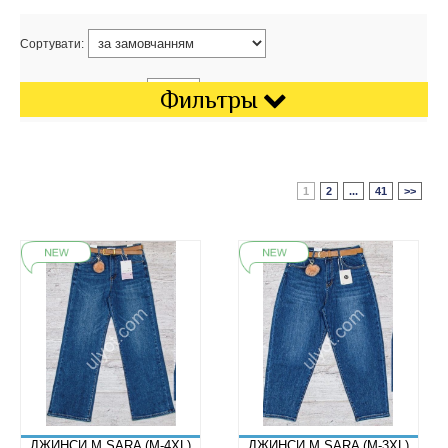
Сортувати:
Показати на сторінці:
Фильтры
1
2
...
41
>>
ДЖИНСИ M.SARA (M-4XL)
ДЖИНСИ M.SARA (M-3XL)