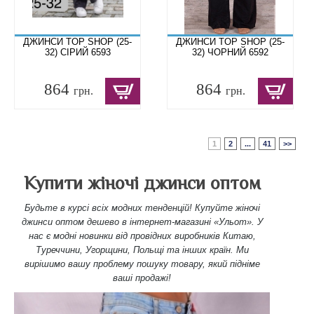
ДЖИНСИ TOP SHOP (25-
ДЖИНСИ TOP SHOP (25-
32) СІРИЙ 6593
32) ЧОРНИЙ 6592
864
864
грн.
грн.
1
2
...
41
>>
Купити жіночі джинси оптом
Будьте в курсі всіх модних тенденцій! Купуйте
жіночі
джинси оптом дешево в інтернет-магазині «Ульот». У
нас є модні новинки від провідних виробників Китаю,
Туреччини, Угорщини, Польщі та інших країн. Ми
вирішимо вашу проблему пошуку товару, який підніме
ваші продажі!