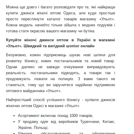
Можна ще довго і багато розповідати про те, які найкраще
купити джинси жіночі оптом Одеса, але куди простіше
просто переглянути каталог товарів магазину «Ульот».
Кожна модель начебто тільки зійшла з модних подіумів і
готова стати окрасою вашого магазину чи бутіка.
Купуйте жіночі джинси оптом в Україні в магазині
«Ульот». Швидкий та вигідний шопінг онлайн
Безумовно, кожен підприємець шукає нові шляхи для
розвитку бізнесу, нових постачальників та новий товар.
Однак далеко не завжди очікування виправдовують
реальність: постачальники підводять, а товари так і
продовжують лежати на полицях. З вами такого не
станеться, тому що ви заручитеся надійною підтримкою
оптового майданчика «Ульот».
Найпростіший спосіб успішного бізнесу - купівля джинсів
жіночих оптом Одесі в магазині «Ульот»
Асортимент включає понад 1000 товарів;
У продажу одяг від виробників Туреччини, Китаю,
України, Польщі;
Швидке обслуговування та оформлення