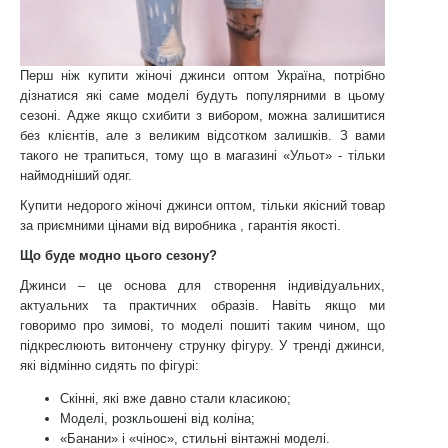
Перш ніж купити жіночі джинси оптом Україна, потрібно
дізнатися які саме моделі будуть популярними в цьому
сезоні. Адже якщо схибити з вибором, можна залишитися
без клієнтів, але з великим відсотком залишків. З вами
такого не трапиться, тому що в магазині «Ульот» - тільки
наймодніший одяг.
Купити недорого жіночі джинси оптом, тільки якісний товар
за приємними цінами від виробника , гарантія якості.
Що буде модно цього сезону?
Джинси – це основа для створення індивідуальних,
актуальних та практичних образів. Навіть якщо ми
говоримо про зимові, то моделі пошиті таким чином, що
підкреслюють витончену струнку фігуру. У тренді джинси,
які відмінно сидять по фігурі:
Скінні, які вже давно стали класикою;
Моделі, розкльошені від коліна;
«Банани» і «чінос», стильні вінтажні моделі.