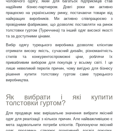
чоловічого одягу, який для багатьох підприємців став
надійним бізнес-партнером. Довгі роки ми активно
працюємо на українському ринку, постачаючи товари від
найкращих виробників. Ми активно співпрацюємо з
провідними фабриками, що дозволяє поставляти на ринок
толстовки гуртом (Туреччина) та інший одяг високої якості
та за доступними цінами.
Вибір одягу турецького виробника дозволяє клієнтам
отримати високу якість, сучасний дизайн, різноманітність
стилів та конкурентоспроможні ціни, роблячи їх
привабливим вибором для покупців у всьому світі. І це
лише невеликий перелік причин, чому вигідно для бізнесу
рішення купити толстовку гуртом саме турецького
виробництва.
Як вибрати і які купити
толстовки гуртом?
Для продавця має вирішальне значення вибрати якісний
одяг для реалізації з кількох причин. Але найважливішою є
мета задовольнити потреби клієнтів. Пропонуючи якісний
одяг, продавець створює позитивний досвід покупки,