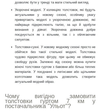
дозволяє бути у тренді та мати стильний вигляд.
Укорочені моделі
. У колекціях толстовок, які будуть
актуальними у новому сезоні, особливу увагу
привертають моделі з укороченою довжиною, які
найкраще підкреслюють талію, за що й здобули
визнання у дівчат. Укорочена довжина добре
поєднується як з вільним, так і з облягаючим
силуетом.
Толстовки-сукні
. У новому модному сезоні просто не
обійтися без такої стильної моделі. Толстовка
чудово підкреслює фігуру, при цьому не обмежує
свободу рухів. Залежно від сезону можна купити
жіночі толстовки гуртом з бавовни або більш теплих
матеріалів. У поєднанні з легінсами або щільними
колготками така модель дозволить створити
актуальний модний образ.
Чому вигідно замовити
толстовки гуртом 7 км у
постачальника "Ульот"?