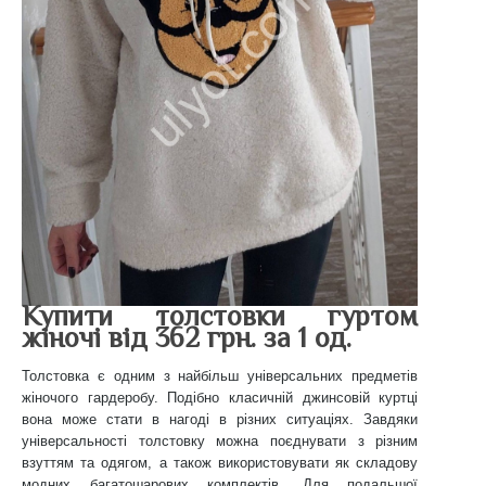
Купити толстовки гуртом
жіночі від 362 грн. за 1 од.
Толстовка є одним з найбільш універсальних предметів
жіночого гардеробу. Подібно класичній джинсовій куртці
вона може стати в нагоді в різних ситуаціях. Завдяки
універсальності толстовку можна поєднувати з різним
взуттям та одягом, а також використовувати як складову
модних багатошарових комплектів. Для подальшої