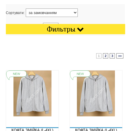
Сортувати:
Показати на сторінці:
Фильтры
1
2
3
>>
КОФТА ЗМІЙКА (L-4XL)
КОФТА ЗМІЙКА (L-4XL)