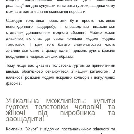
реалізації вигідно купувати толстовки гуртом, завдяки чому
можна отримати значні економічні переваги.
Сьогодні толстовки перестали бути просто частиною
повсякденного гардеробу, і справедливо вважаються
стильним доповненням модного вбрання. Майже кожен
дизайнер включає до своїх колекцій моделі модних
толстовок. І крім того багато знаменитостей часто
з'являються саме в цьому одязі і демонструють красиві
поєднання в найрозкішніших образах.
Тому якщо вас цікавить толстовка гуртом за прийнятними
цінами, обов'язково ознайомтеся з нашим каталогом. В
наявності розкішні моделі яскравих кольорів і популярних
фасонів.
Унікальна можливість: купити
гуртом толстовки чоловічі та
жіночі від виробника та
заощадити!
Компанія “Ульот” є відомим постачальником жіночого та