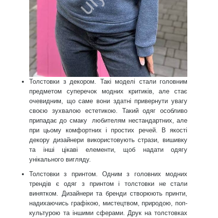
Толстовки з декором.
Такі моделі стали головним
предметом суперечок модних критиків, але стає
очевидним, що саме вони здатні привернути увагу
своєю зухвалою естетикою. Такий одяг особливо
припадає до смаку любителям нестандартних, але
при цьому комфортних і простих речей. В якості
декору дизайнери використовують стрази, вишивку
та інші цікаві елементи, щоб надати одягу
унікального вигляду.
Толстовки з принтом.
Одним з головних модних
трендів є одяг з принтом і толстовки не стали
винятком. Дизайнери та бренди створюють принти,
надихаючись графікою, мистецтвом, природою, поп-
культурою та іншими сферами. Друк на толстовках