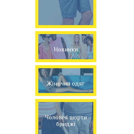
Новинки
Жіночий одяг
Чоловічі шорти
бриджі