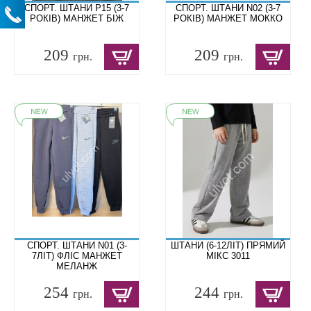
СПОРТ. ШТАНИ P15 (3-7
СПОРТ. ШТАНИ N02 (3-7
РОКІВ) МАНЖЕТ БІЖ
РОКІВ) МАНЖЕТ МОККО
209
209
грн.
грн.
СПОРТ. ШТАНИ N01 (3-
ШТАНИ (6-12ЛІТ) ПРЯМИЙ
7ЛІТ) ФЛІС МАНЖЕТ
МІКС 3011
МЕЛАНЖ
254
244
грн.
грн.