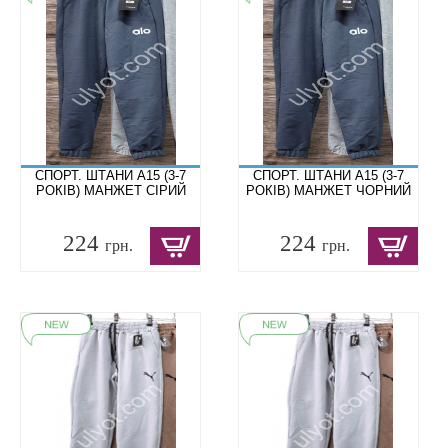
СПОРТ. ШТАНИ A15 (3-7
СПОРТ. ШТАНИ A15 (3-7
РОКІВ) МАНЖЕТ СІРИЙ
РОКІВ) МАНЖЕТ ЧОРНИЙ
224
224
грн.
грн.