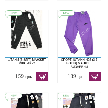
ШТАНИ (3-8ЛІТ) МАНЖЕТ
СПОРТ. ШТАНИ N02 (3-7
МІКС 483-2
РОКІВ) МАНЖЕТ
БИЗНЕВИЙ
159
189
грн.
грн.