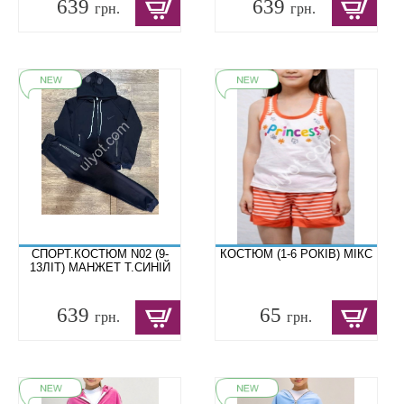
639
639
грн.
грн.
СПОРТ.КОСТЮМ N02 (9-
КОСТЮМ (1-6 РОКІВ) МІКС
13ЛІТ) МАНЖЕТ Т.СИНІЙ
639
65
грн.
грн.