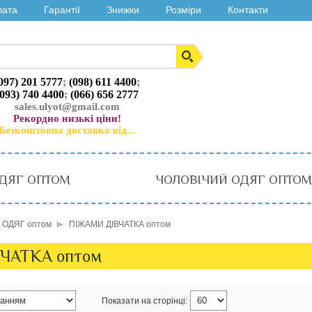
лата
Гарантії
Знижки
Розміри
Контакти
097) 201 5777
;
(098) 611 4400
;
(093) 740 4400
;
(066) 656 2777
sales.ulyot@gmail.com
Рекордно низькі ціни!
Безкоштовна доставка від...
ДЯГ ОПТОМ
ЧОЛОВІЧИЙ ОДЯГ ОПТОМ
 ОДЯГ оптом
ПІЖАМИ ДІВЧАТКА оптом
ЧАТКА оптом
Показати на сторінці: