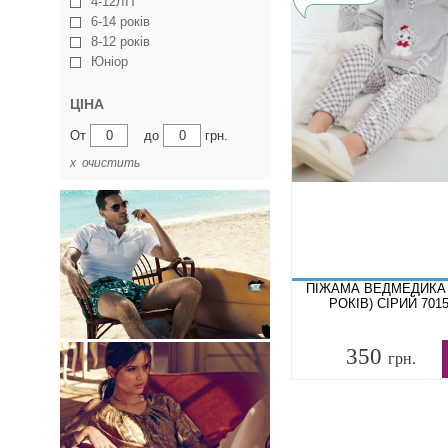
4-12ЛІТ
6-14 років
8-12 років
Юніор
ЦІНА
От
до
грн.
х очистить
ПІЖАМА ВЕДМЕДИКА (
РОКІВ) СІРИЙ 701
350
грн.