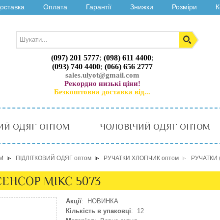
оставка
Оплата
Гарантії
Знижки
Розміри
К
(097) 201 5777
;
(098) 611 4400
;
(093) 740 4400
;
(066) 656 2777
sales.ulyot@gmail.com
Рекордно низькі ціни!
Безкоштовна доставка від...
ИЙ ОДЯГ ОПТОМ
ЧОЛОВІЧИЙ ОДЯГ ОПТОМ
М
ПІДЛІТКОВИЙ ОДЯГ оптом
РУЧАТКИ ХЛОПЧИК оптом
РУЧАТКИ 
 СЕНСОР МІКС 5073
Акції
: НОВИНКА
Кількість в упаковці
: 12