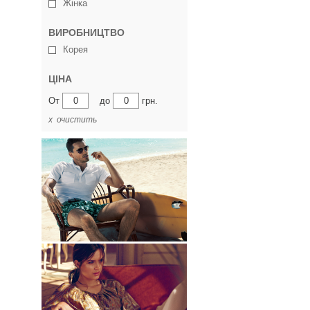
Жінка
ВИРОБНИЦТВО
Корея
ЦІНА
От
до
грн.
х очистить