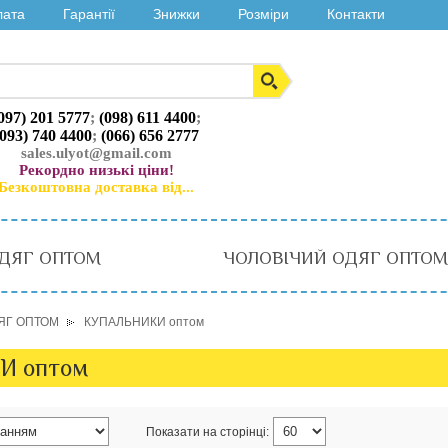
лата
Гарантії
Знижки
Розміри
Контакти
097) 201 5777
;
(098) 611 4400
;
(093) 740 4400
;
(066) 656 2777
sales.ulyot@gmail.com
Рекордно низькі ціни!
Безкоштовна доставка від...
ДЯГ ОПТОМ
ЧОЛОВІЧИЙ ОДЯГ ОПТОМ
ЯГ ОПТОМ
КУПАЛЬНИКИ оптом
И оптом
Показати на сторінці: