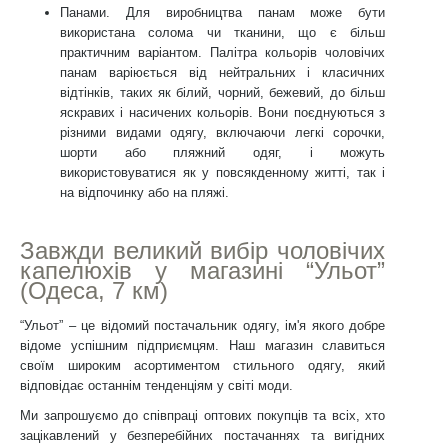
Панами. Для виробництва панам може бути
використана солома чи тканини, що є більш
практичним варіантом. Палітра кольорів чоловічих
панам варіюється від нейтральних і класичних
відтінків, таких як білий, чорний, бежевий, до більш
яскравих і насичених кольорів. Вони поєднуються з
різними видами одягу, включаючи легкі сорочки,
шорти або пляжний одяг, і можуть
використовуватися як у повсякденному житті, так і
на відпочинку або на пляжі.
Завжди великий вибір чоловічих
капелюхів у магазині “Ульот”
(Одеса, 7 км)
“Ульот” – це відомий постачальник одягу, ім'я якого добре
відоме успішним підприємцям. Наш магазин славиться
своїм широким асортиментом стильного одягу, який
відповідає останнім тенденціям у світі моди.
Ми запрошуємо до співпраці оптових покупців та всіх, хто
зацікавлений у безперебійних постачаннях та вигідних