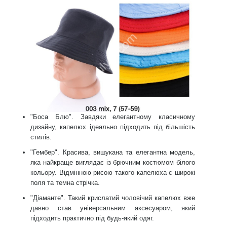
"Боса Блю". Завдяки елегантному класичному
дизайну, капелюх ідеально підходить під більшість
стилів.
"Гембер". Красива, вишукана та елегантна модель,
яка найкраще виглядає із брючним костюмом білого
кольору. Відмінною рисою такого капелюха є широкі
поля та темна стрічка.
"Діаманте". Такий крислатий чоловічий капелюх вже
давно став універсальним аксесуаром, який
підходить практично під будь-який одяг.