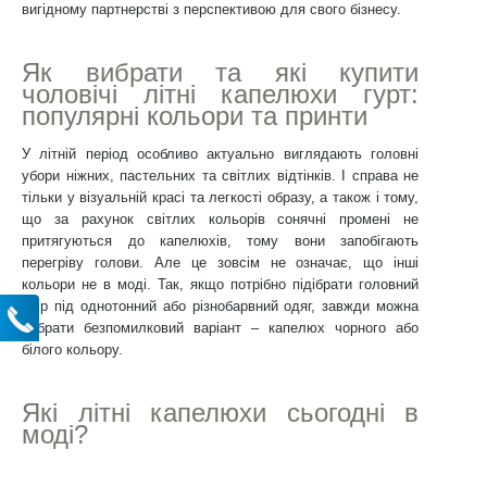
вигідному партнерстві з перспективою для свого бізнесу.
Як вибрати та які купити
чоловічі літні капелюхи гурт:
популярні кольори та принти
У літній період особливо актуально виглядають головні
убори ніжних, пастельних та світлих відтінків. І справа не
тільки у візуальній красі та легкості образу, а також і тому,
що за рахунок світлих кольорів сонячні промені не
притягуються до капелюхів, тому вони запобігають
перегріву голови. Але це зовсім не означає, що інші
кольори не в моді. Так, якщо потрібно підібрати головний
убір під однотонний або різнобарвний одяг, завжди можна
вибрати безпомилковий варіант – капелюх чорного або
білого кольору.
Які літні капелюхи сьогодні в
моді?