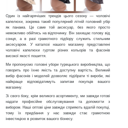
Один із найгарячіших трендів цього сезону — чоловічі
капелюхи, зокрема такий популярний літній головний убір
як панама. Це саме той аксесуар, без якого просто
неможливо обійтись на відпочинку. Він захищає голову від
сонця, а в разі грамотного підбору служить стильним
аксесуаром. У каталозі нашого магазину представлені
чоловічі капелюхи гуртом різних кольорів та фасонів
високої якості пошиття.
Ми пропонуємо головні убори турецького виробництва, що
говорить про їхню якість та доступну вартість. Великий
вибір фасонів і моделей дозволяє підібрати ті вироби, які
найкраще відповідатимуть запитам покупців вашого
магазину.
Зі свого боку, крім великого асортименту, ми завжди готові
надати професійне обслуговування та допомогти з
вибором. Наші оптові ціни завжди сприяють вдалій покупці,
тому їх придбання у нас завжди стає грамотною
інвестицією в розвиток вашого бізнесу.