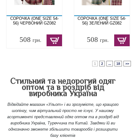
СОРОЧКА (ONE SIZE 54-
СОРОЧКА (ONE SIZE 54-
56) ЧЕРВОНИЙ GZ082
56) ЗЕЛЕНИЙ GZ082
508
508
грн.
грн.
1
2
...
18
>>
Стильний та недорогий одяг
оптом та в роздріб від
виробника Україна
Відвідайте магазин «Ульот» і ви зрозумієте, що кращого
шопінгу, чим віртуальний просто не існує. У нашому
асортименті представлений одяг оптом та в роздріб від
виробника Україна, Туреччина та Китай. Завдяки їй ви
однозначно зможете збільшити товарообіг і розширити
базу клієнтів