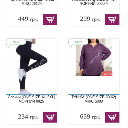
МІКС 26124
ЧОРНИЙ 0920-4
449
209
грн.
грн.
Лосини (ONE SIZE XL-5XL)
ТУНІКА (ONE SIZE 60-62)
ЧОРНИЙ 0925
МІКС 5080
234
639
грн.
грн.