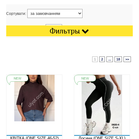
Сортувати:
Показати на сторінці:
Фильтры
1
2
...
18
>>
КВІТКА (ONE SIZE 46-52)
Лосини (ONE SIZE S-XL)