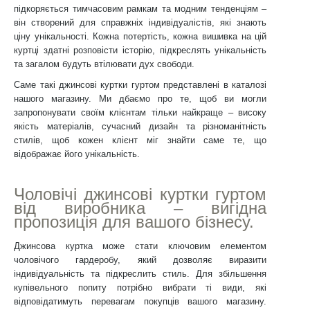
підкоряється тимчасовим рамкам та модним тенденціям –
він створений для справжніх індивідуалістів, які знають
ціну унікальності. Кожна потертість, кожна вишивка на цій
куртці здатні розповісти історію, підкреслять унікальність
та загалом будуть втілювати дух свободи.
Саме такі джинсові куртки гуртом представлені в каталозі
нашого магазину. Ми дбаємо про те, щоб ви могли
запропонувати своїм клієнтам тільки найкраще – високу
якість матеріалів, сучасний дизайн та різноманітність
стилів, щоб кожен клієнт міг знайти саме те, що
відображає його унікальність.
Чоловічі джинсові куртки гуртом
від виробника – вигідна
пропозиція для вашого бізнесу.
Джинсова куртка може стати ключовим елементом
чоловічого гардеробу, який дозволяє виразити
індивідуальність та підкреслить стиль. Для збільшення
купівельного попиту потрібно вибрати ті види, які
відповідатимуть перевагам покупців вашого магазину.