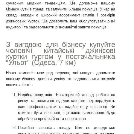
сучасним модним тенденціям. Це допоможе вашому
бізнесу бути в тренді та залучити більше покупців. У нас на
складі завжди є широкий асортимент стилів і розмірів
джинсових курток. Це дозволить вам обслуговувати різні
аудиторії та задовольняти різноманітні запити покупців.
З вигодою для бізнесу купуйте
чоловічі китайські джинсові
куртки гуртом у постачальника
“Ульот” (Одеса, 7 км)
Наша компанія має ряд переваг, які можуть допомогти
вашому бізнесу досягти успіху та задовольнити потреби
ваших клієнтів.
Надійна репутація.
Багаторічний досвід роботи на
ринку та позитивні відгуки клієнтів підтверджують
наш професіоналізм та надійність у співпраці. Ви
можете бути впевнені, що ваше замовлення буде
оброблено професійно та оперативно.
Постійна наявність товару.
Вам не доведеться
чекати поставки товару протягом тривалих термінів,