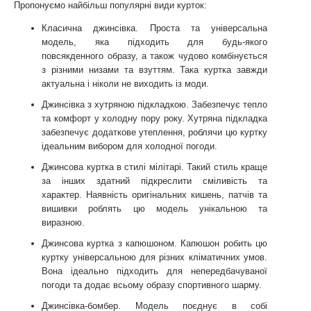
Пропонуємо найбільш популярні види курток:
Класична джинсівка. Проста та універсальна
модель, яка підходить для будь-якого
повсякденного образу, а також чудово комбінується
з різними низами та взуттям. Така куртка завжди
актуальна і ніколи не виходить із моди.
Джинсівка з хутряною підкладкою. Забезпечує тепло
та комфорт у холодну пору року. Хутряна підкладка
забезпечує додаткове утеплення, роблячи цю куртку
ідеальним вибором для холодної погоди.
Джинсова куртка в стилі мілітарі. Такий стиль краще
за інших здатний підкреслити сміливість та
характер. Наявність оригінальних кишень, патчів та
вишивки роблять цю модель унікальною та
виразною.
Джинсова куртка з капюшоном. Капюшон робить цю
куртку універсальною для різних кліматичних умов.
Вона ідеально підходить для непередбачуваної
погоди та додає всьому образу спортивного шарму.
Джинсівка-бомбер. Модель поєднує в собі