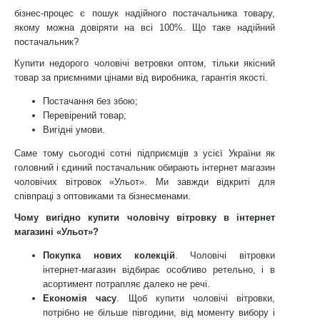
бізнес-процес є пошук надійного постачальника товару,
якому можна довіряти на всі 100%. Що таке надійний
постачальник?
Купити недорого чоловічі ветровки оптом, тільки якісний
товар за приємними цінами від виробника, гарантія якості.
Постачання без збою;
Перевірений товар;
Вигідні умови.
Саме тому сьогодні сотні підприємців з усієї України як
головний і єдиний постачальник обирають інтернет магазин
чоловічих вітровок «Ульот». Ми завжди відкриті для
співпраці з оптовиками та бізнесменами.
Чому вигідно купити чоловічу вітровку в інтернет
магазині «Ульот»?
Покупка нових колекцій
. Чоловічі вітровки
інтернет-магазин відбирає особливо ретельно, і в
асортимент потрапляє далеко не речі.
Економія часу
. Щоб купити чоловічі вітровки,
потрібно не більше півгодини, від моменту вибору і