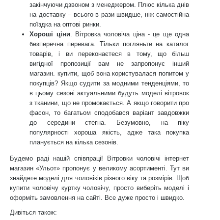
закінчуючи дзвоном з менеджером. Плюс кілька днів
на доставку – всього в рази швидше, ніж самостійна
поїздка на оптові ринки.
Хороші ціни
. Вітровка чоловіча ціна - це ще одна
безперечна перевага. Тільки погляньте на каталог
товарів, і ви переконаєтеся в тому, що більш
вигідної пропозиції вам не запропонує інший
магазин. купити, щоб вона користувалася попитом у
покупців? Якщо судити за модними тенденціями, то
в цьому сезоні актуальними будуть моделі вітровок
з тканини, що не промокається. А якщо говорити про
фасон, то багатьом сподобався варіант завдовжки
до середини стегна. Безумовно, на піку
популярності хороша якість, адже така покупка
планується на кілька сезонів.
Будемо раді нашій співпраці! Вітровки чоловічі інтернет
магазин «Ульот» пропонує у великому асортименті. Тут ви
знайдете моделі для чоловіків різного віку та розмірів. Щоб
купити чоловічу куртку чоловічу, просто виберіть моделі і
оформіть замовлення на сайті. Все дуже просто і швидко.
Дивіться також: