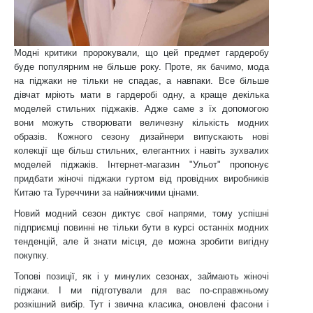
Модні критики пророкували, що цей предмет гардеробу
буде популярним не більше року. Проте, як бачимо, мода
на піджаки не тільки не спадає, а навпаки. Все більше
дівчат мріють мати в гардеробі одну, а краще декілька
моделей стильних піджаків. Адже саме з їх допомогою
вони можуть створювати величезну кількість модних
образів. Кожного сезону дизайнери випускають нові
колекції ще більш стильних, елегантних і навіть зухвалих
моделей піджаків. Інтернет-магазин "Ульот" пропонує
придбати жіночі піджаки гуртом від провідних виробників
Китаю та Туреччини за найнижчими цінами.
Новий модний сезон диктує свої напрями, тому успішні
підприємці повинні не тільки бути в курсі останніх модних
тенденцій, але й знати місця, де можна зробити вигідну
покупку.
Топові позиції, як і у минулих сезонах, займають жіночі
піджаки. І ми підготували для вас по-справжньому
розкішний вибір. Тут і звична класика, оновлені фасони і