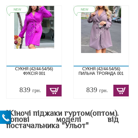
СУКНЯ (42/44-54/56)
СУКНЯ (42/44-54/56)
ФУКСІЯ 001
ПИЛЬНА ТРОЯНДА 001
839
839
грн.
грн.
Жіночі піджаки гуртом(оптом).
Топові моделі від
постачальника "Ульот"