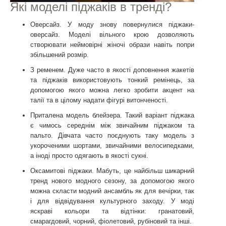
Які моделі піджаків в тренді?
Оверсайз
. У моду знову повернулися піджаки-
оверсайз. Моделі вільного крою дозволяють
створювати неймовірні жіночі образи навіть попри
збільшений розмір.
З ременем.
Дуже часто в якості доповнення жакетів
та піджаків використовують тонкий ремінець, за
допомогою якого можна легко зробити акцент на
талії та в цілому надати фігурі витонченості.
Приталена модель блейзера.
Такий варіант піджака
є чимось середнім між звичайним піджаком та
пальто. Дівчата часто поєднують таку модель з
укороченими шортами, звичайними велосипедками,
а іноді просто одягають в якості сукні.
Оксамитові піджаки.
Мабуть, це найбільш шикарний
тренд нового модного сезону, за допомогою якого
можна скласти модний ансамбль як для вечірки, так
і для відвідування культурного заходу. У моді
яскраві кольори та відтінки: гранатовий,
смарагдовий, чорний, фіолетовий, рубіновий та інші.