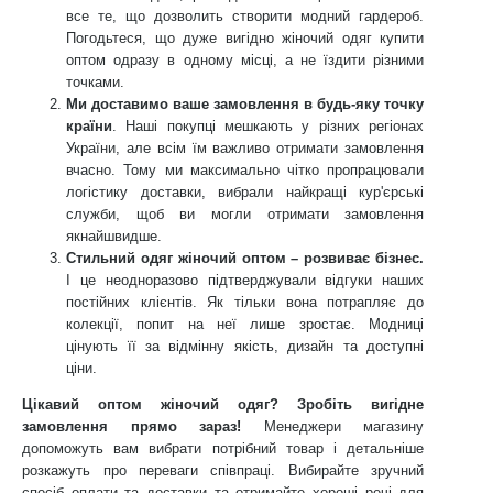
все те, що дозволить створити модний гардероб.
Погодьтеся, що дуже вигідно жіночий одяг купити
оптом одразу в одному місці, а не їздити різними
точками.
Ми доставимо ваше замовлення в будь-яку точку
країни
. Наші покупці мешкають у різних регіонах
України, але всім їм важливо отримати замовлення
вчасно. Тому ми максимально чітко пропрацювали
логістику доставки, вибрали найкращі кур'єрські
служби, щоб ви могли отримати замовлення
якнайшвидше.
Стильний одяг жіночий оптом – розвиває бізнес.
І це неодноразово підтверджували відгуки наших
постійних клієнтів. Як тільки вона потрапляє до
колекції, попит на неї лише зростає. Модниці
цінують її за відмінну якість, дизайн та доступні
ціни.
Цікавий оптом жіночий одяг? Зробіть вигідне
замовлення прямо зараз!
Менеджери магазину
допоможуть вам вибрати потрібний товар і детальніше
розкажуть про переваги співпраці. Вибирайте зручний
спосіб оплати та доставки та отримайте хороші речі для