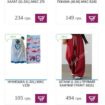
ХАЛАТ (XL-5XL) МІКС 370
ПІЖАМА (46-56) МІКС B190
234
149
грн.
грн.
НІЧНЮШКА (L-3XL) МІКС
ШТАНИ (L-3XL) ПРЯМИЙ
V139
КАМ'ЯНИ ГРАФІТ 69151
105
494
грн.
грн.