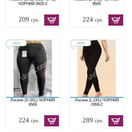
ЧОРНИЙ 0920-3
9505
209
224
грн.
грн.
Лосини (S-3XL) ЧОРНИЙ
Лосини (L-2XL) ЧОРНИЙ
9506
2959-2
224
289
грн.
грн.