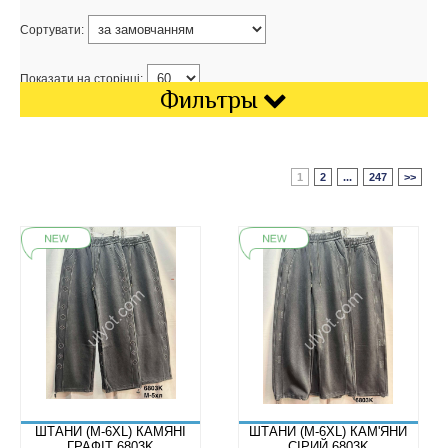
Сортувати:
Показати на сторінці:
Фильтры
1
2
...
247
>>
ШТАНИ (M-6XL) КАМЯНІ
ШТАНИ (M-6XL) КАМ'ЯНИ
ГРАФІТ 6803K
СІРИЙ 6803K