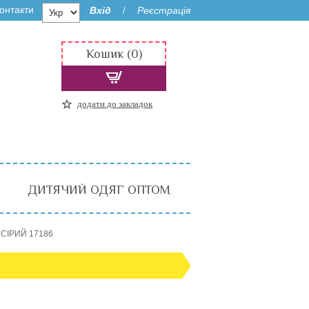
онтакти
Вхід
Реєстрація
/
Кошик (0)
додати до закладок
ДИТЯЧИЙ ОДЯГ ОПТОМ
) СІРИЙ 17186