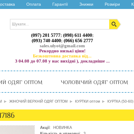
оставка
Оплата
Гарантії
Знижки
Розміри
К
(097) 201 5777
;
(098) 611 4400
;
(093) 740 4400
;
(066) 656 2777
sales.ulyot@gmail.com
Рекордно низькі ціни!
Безкоштовна доставка від...
З 04.08 до 07.08 у нас вихідні ), докладніше ...
ИЙ ОДЯГ ОПТОМ
ЧОЛОВІЧИЙ ОДЯГ ОПТОМ
М
ЖІНОЧИЙ ВЕРХНІЙ ОДЯГ ОПТОМ
КУРТКИ оптом
КУРТКА (50-60
17186
Акції
: НОВИНКА
Кількість в упаковці
: 3