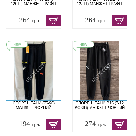
12ЛІТ) МАНЖЕТ ГРАФІТ
12ЛІТ) МАНЖЕТ ГРАФІТ
264
264
грн.
грн.
СПОРТ.ШТАНИ (75-90)
СПОРТ. ШТАНИ P15 (7-12
МАНЖЕТ ЧОРНИЙ
РОКІВ) МАНЖЕТ ЧОРНИЙ
194
274
грн.
грн.