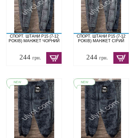
СПОРТ. ШТАНИ P15 (7-12
СПОРТ. ШТАНИ P15 (7-12
РОКІВ) МАНЖЕТ ЧОРНИЙ
РОКІВ) МАНЖЕТ СІРИЙ
244
244
грн.
грн.