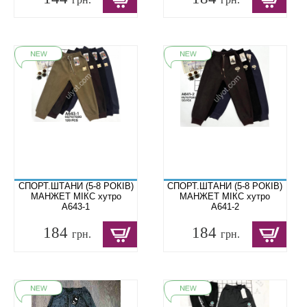
СПОРТ.ШТАНИ (5-8 РОКІВ)
СПОРТ.ШТАНИ (5-8 РОКІВ)
МАНЖЕТ МІКС хутро
МАНЖЕТ МІКС хутро
A643-1
A641-2
184
184
грн.
грн.