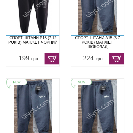
СПОРТ. ШТАНИ P15 (7-12
СПОРТ. ШТАНИ A15 (3-7
РОКІВ) МАНЖЕТ ЧОРНИЙ
РОКІВ) МАНЖЕТ
ШОКОЛАД
199
224
грн.
грн.