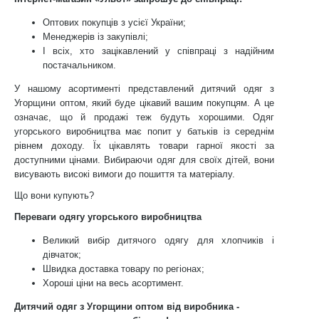
Оптових покупців з усієї України;
Менеджерів із закупівлі;
І всіх, хто зацікавлений у співпраці з надійним
постачальником.
У нашому асортименті представлений дитячий одяг з
Угорщини оптом, який буде цікавий вашим покупцям. А це
означає, що й продажі теж будуть хорошими. Одяг
угорського виробництва має попит у батьків із середнім
рівнем доходу. Їх цікавлять товари гарної якості за
доступними цінами. Вибираючи одяг для своїх дітей, вони
висувають високі вимоги до пошиття та матеріалу.
Що вони купують?
Переваги одягу угорського виробництва
Великий вибір дитячого одягу для хлопчиків і
дівчаток;
Швидка доставка товару по регіонах;
Хороші ціни на весь асортимент.
Дитячий одяг з Угорщини оптом від виробника -