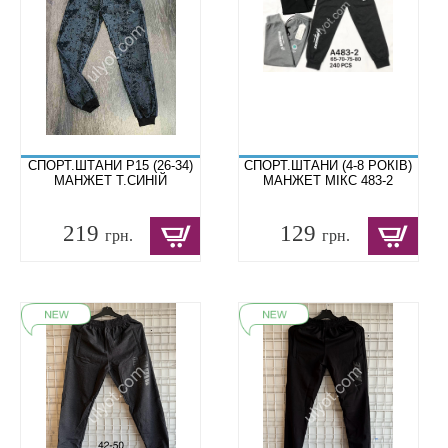
СПОРТ.ШТАНИ P15 (26-34)
СПОРТ.ШТАНИ (4-8 РОКІВ)
МАНЖЕТ Т.СИНІЙ
МАНЖЕТ МІКС 483-2
219
129
грн.
грн.