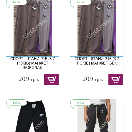
СПОРТ. ШТАНИ P15 (3-7
СПОРТ. ШТАНИ P15 (3-7
РОКІВ) МАНЖЕТ
РОКІВ) МАНЖЕТ БІЖ
ШОКОЛАД
209
209
грн.
грн.