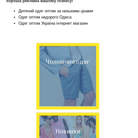
хороша реклама вашому бізнесу!
Дитячий одяг оптом за низькими цінами
Одяг оптом недорого Одеса
Одяг оптом Україна інтернет магазин
Чоловічий одяг
Новинки