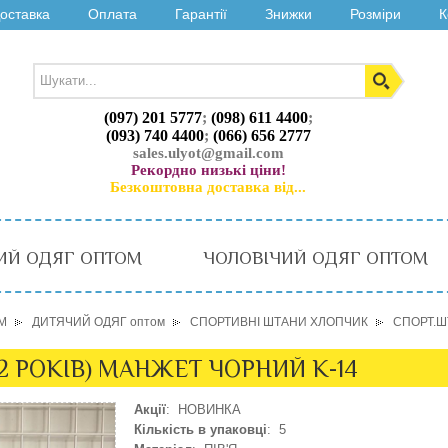
оставка
Оплата
Гарантії
Знижки
Розміри
К
(097) 201 5777
;
(098) 611 4400
;
(093) 740 4400
;
(066) 656 2777
sales.ulyot@gmail.com
Рекордно низькі ціни!
Безкоштовна доставка від...
ИЙ ОДЯГ ОПТОМ
ЧОЛОВІЧИЙ ОДЯГ ОПТОМ
М
ДИТЯЧИЙ ОДЯГ оптом
СПОРТИВНІ ШТАНИ ХЛОПЧИК
СПОРТ.Ш
12 РОКІВ) МАНЖЕТ ЧОРНИЙ K-14
Акції
: НОВИНКА
Кількість в упаковці
: 5