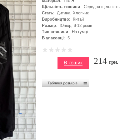
Матеріал
: ПІВ'Я
Щільність тканини
: Середня щільність
Стать
: Дитина, Хлопчик
Виробництво
: Китай
Розмір
: Юніор, 8-12 років
Тип штанини
: На гумці
В упаковці
: 5
214
грн.