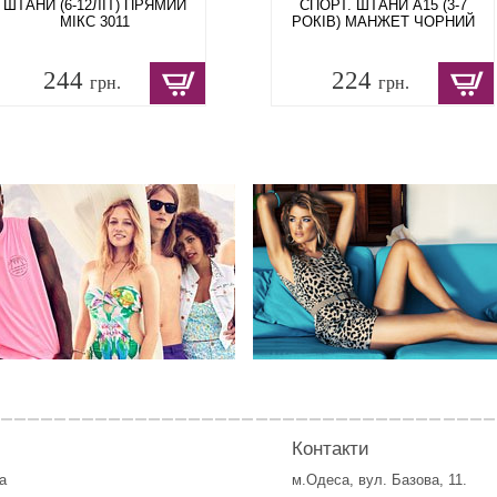
ШТАНИ (6-12ЛІТ) ПРЯМИЙ
СПОРТ. ШТАНИ A15 (3-7
МІКС 3011
РОКІВ) МАНЖЕТ ЧОРНИЙ
244
224
грн.
грн.
Контакти
а
м.Одеса, вул. Базова, 11.