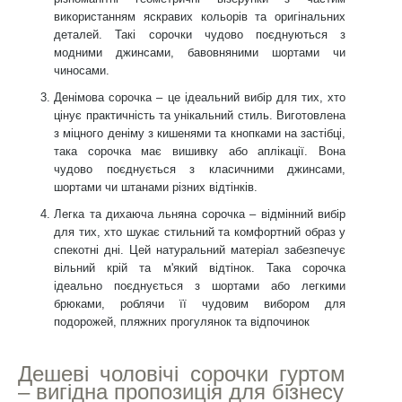
використанням яскравих кольорів та оригінальних
деталей. Такі сорочки чудово поєднуються з
модними джинсами, бавовняними шортами чи
чиносами.
Денімова сорочка – це ідеальний вибір для тих, хто
цінує практичність та унікальний стиль. Виготовлена
з міцного деніму з кишенями та кнопками на застібці,
така сорочка має вишивку або аплікації. Вона
чудово поєднується з класичними джинсами,
шортами чи штанами різних відтінків.
Легка та дихаюча льняна сорочка – відмінний вибір
для тих, хто шукає стильний та комфортний образ у
спекотні дні. Цей натуральний матеріал забезпечує
вільний крій та м'який відтінок. Така сорочка
ідеально поєднується з шортами або легкими
брюками, роблячи її чудовим вибором для
подорожей, пляжних прогулянок та відпочинок
Дешеві чоловічі сорочки гуртом
– вигідна пропозиція для бізнесу