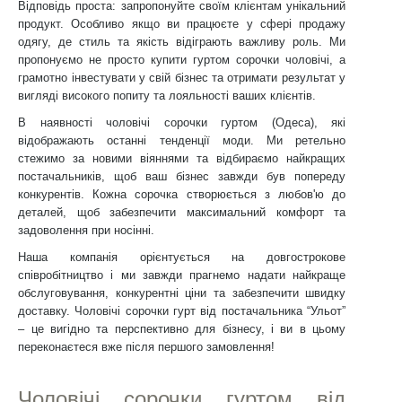
Відповідь проста: запропонуйте своїм клієнтам унікальний
продукт. Особливо якщо ви працюєте у сфері продажу
одягу, де стиль та якість відіграють важливу роль. Ми
пропонуємо не просто купити гуртом сорочки чоловічі, а
грамотно інвестувати у свій бізнес та отримати результат у
вигляді високого попиту та лояльності ваших клієнтів.
В наявності чоловічі сорочки гуртом (Одеса), які
відображають останні тенденції моди. Ми ретельно
стежимо за новими віяннями та відбираємо найкращих
постачальників, щоб ваш бізнес завжди був попереду
конкурентів. Кожна сорочка створюється з любов'ю до
деталей, щоб забезпечити максимальний комфорт та
задоволення при носінні.
Наша компанія орієнтується на довгострокове
співробітництво і ми завжди прагнемо надати найкраще
обслуговування, конкурентні ціни та забезпечити швидку
доставку. Чоловічі сорочки гурт від постачальника “Ульот”
– це вигідно та перспективно для бізнесу, і ви в цьому
переконаєтеся вже після першого замовлення!
Чоловічі сорочки гуртом від