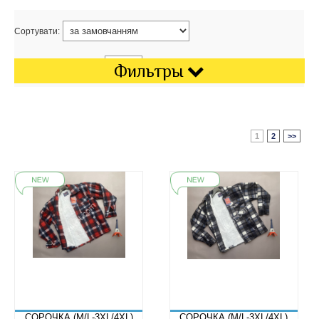
Сортувати:
Показати на сторінці:
Фильтры
1
2
>>
СОРОЧКА (M/L-3XL/4XL)
СОРОЧКА (M/L-3XL/4XL)