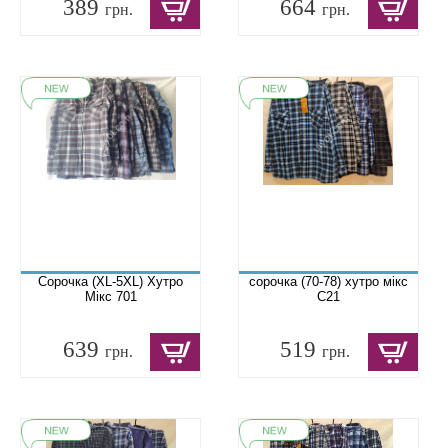
389
664
грн.
грн.
Сорочка (XL-5XL) Хутро
сорочка (70-78) хутро мікс
Мікс 701
C21
639
519
грн.
грн.