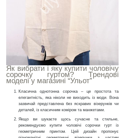
Як вибрати і яку купити чоловічу
сорочку гуртом? Трендові
моделі у магазині “Ульот”
Класична однотонна сорочка – це простота та
елегантність, яка ніколи не виходить із моди. Вона
зазвичай представлена без яскравих візерунків чи
деталей, із класичним коміром та манжетами.
Якщо ви шукаєте щось сучасне та стильне,
рекомендуємо купити чоловічі сорочки гурт із
геометричним принтом. Цей дизайн пропонує
різноманітні геометричні візерунки з частим