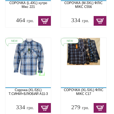
СОРОЧКА (L-4XL) хутро
СОРОЧКА (M-3XL) ФЛІС
Мікс 221
МІКС C556
464
334
грн.
грн.
Сорочка (XL-5XL)
СОРОЧКА (XL-5XL) ФЛІС
Т.СИНІЙ+БЛЮБИЙ A11-3
МІКС C17
334
279
грн.
грн.