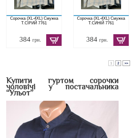
Сорочка (XL-4XL) Смужка
Сорочка (XL-4XL) Смужка
Т.СІРИЙ 7761
Т.СИНІЙ 7761
384
384
грн.
грн.
1
2
>>
Купити гуртом сорочки
чоловічі у постачальника
“Ульот”