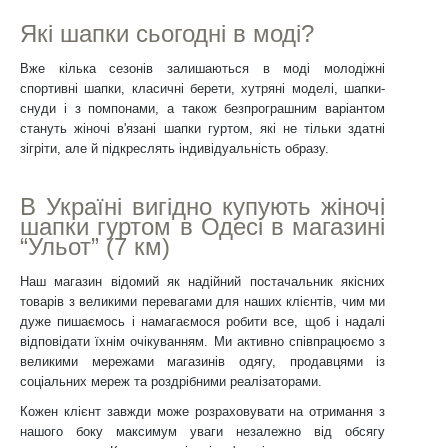
Які шапки сьогодні в моді?
Вже кілька сезонів залишаються в моді молодіжні
спортивні шапки, класичні берети, хутряні моделі, шапки-
снуди і з помпонами, а також безпрограшним варіантом
стануть жіночі в'язані шапки гуртом, які не тільки здатні
зігріти, але й підкреслять індивідуальність образу.
В Україні вигідно купують жіночі
шапки гуртом в Одесі в магазині
“Ульот” (7 км)
Наш магазин відомий як надійний постачальник якісних
товарів з великими перевагами для наших клієнтів, чим ми
дуже пишаємось і намагаємося робити все, щоб і надалі
відповідати їхнім очікуванням. Ми активно співпрацюємо з
великими мережами магазинів одягу, продавцями із
соціальних мереж та роздрібними реалізаторами.
Кожен клієнт завжди може розраховувати на отримання з
нашого боку максимум уваги незалежно від обсягу