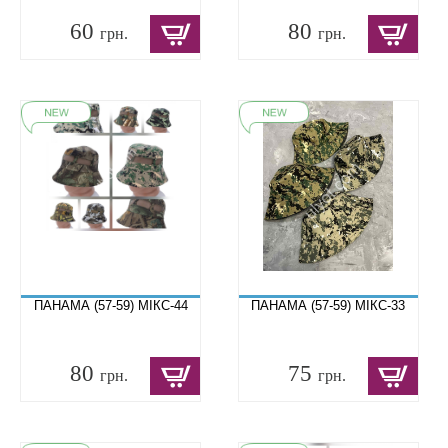
60
80
грн.
грн.
ПАНАМА (57-59) МІКС-44
ПАНАМА (57-59) МІКС-33
80
75
грн.
грн.