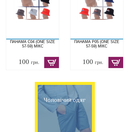
ПАНАМА C04 (ONE SIZE
ПАНАМА P05 (ONE SIZE
57-59) МІКС
57-59) МІКС
100
100
грн.
грн.
Чоловічий одяг