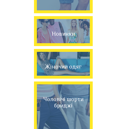
Новинки
Жіночий одяг
Чоловічі шорти
бриджі