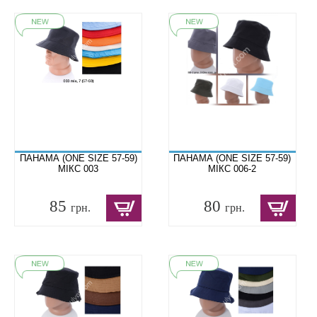
ПАНАМА (ONE SIZE 57-59)
ПАНАМА (ONE SIZE 57-59)
МІКС 003
МІКС 006-2
85
80
грн.
грн.