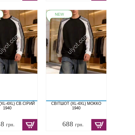
XL-4XL) СВ.СІРИЙ
СВІТШОТ (XL-4XL) МОККО
1940
1940
88
688
грн.
грн.