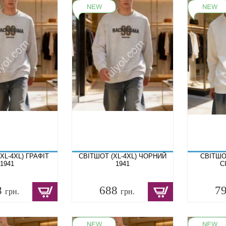
XL-4XL) ГРАФІТ
СВІТШОТ (XL-4XL) ЧОРНИЙ
СВІТШОТ
1941
1941
С
8
688
7
грн.
грн.