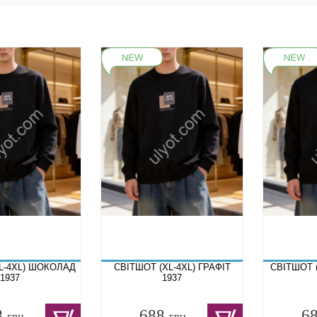
L-4XL) ШОКОЛАД
СВІТШОТ (XL-4XL) ГРАФІТ
СВІТШОТ (
1937
1937
8
688
6
грн.
грн.