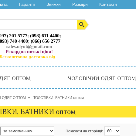
лата
Гарантії
Знижки
Розміри
Контакти
097) 201 5777
;
(098) 611 4400
;
(093) 740 4400
;
(066) 656 2777
sales.ulyot@gmail.com
Рекордно низькі ціни!
Безкоштовна доставка від...
ДЯГ ОПТОМ
ЧОЛОВІЧИЙ ОДЯГ ОПТОМ
Й ОДЯГ ОПТОМ
ТОЛСТІВКИ, БАТНИКИ оптом
ІВКИ, БАТНИКИ оптом
Показати на сторінці: