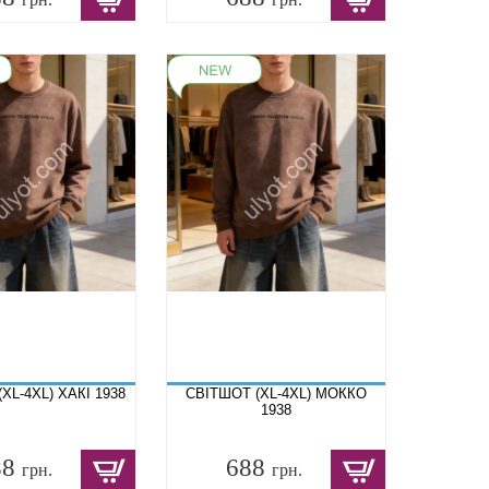
XL-4XL) ХАКІ 1938
СВІТШОТ (XL-4XL) МОККО
1938
88
688
грн.
грн.