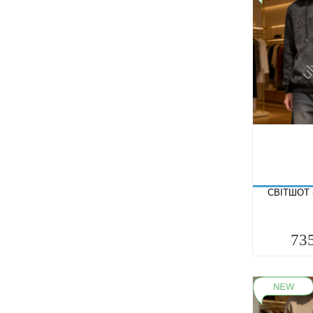
СВІТШОТ 
73