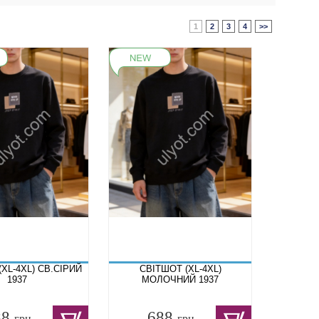
1
2
3
4
>>
XL-4XL) СВ.СІРИЙ
СВІТШОТ (XL-4XL)
1937
МОЛОЧНИЙ 1937
88
688
грн.
грн.