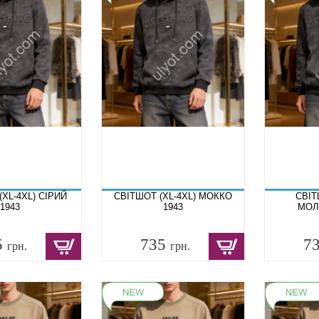
(XL-4XL) СІРИЙ
СВІТШОТ (XL-4XL) МОККО
СВІТ
1943
1943
МОЛ
5
735
7
грн.
грн.