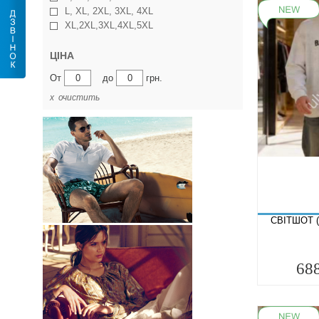
L, XL, 2XL, 3XL, 4XL
XL,2XL,3XL,4XL,5XL
ЦІНА
От
до
грн.
х очистить
СВІТШОТ (
68