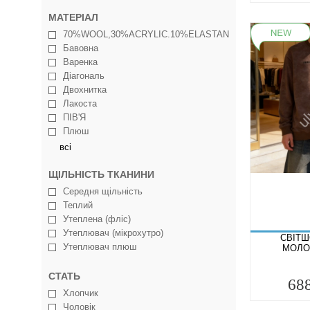
МАТЕРІАЛ
70%WOOL,30%ACRYLIC.10%ELASTAN
Бавовна
Варенка
Діагональ
Двохнитка
Лакоста
ПІВ'Я
Плюш
всі
ЩІЛЬНІСТЬ ТКАНИНИ
Середня щільність
Теплий
Утеплена (фліс)
Утеплювач (мікрохутро)
СВІТШ
Утеплювач плюш
МОЛО
СТАТЬ
68
Хлопчик
Чоловік