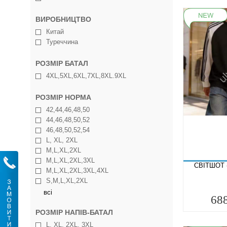
ВИРОБНИЦТВО
Китай
Туреччина
РОЗМІР БАТАЛ
4XL,5XL,6XL,7XL,8XL.9XL
РОЗМІР НОРМА
42,44,46,48,50
44,46,48,50,52
46,48,50,52,54
L, XL, 2XL
M,L,XL,2XL
M,L,XL,2XL,3XL
СВІТШОТ 
M,L,XL,2XL,3XL,4XL
S,M,L,XL,2XL
всі
68
РОЗМІР НАПІВ-БАТАЛ
L, XL, 2XL, 3XL