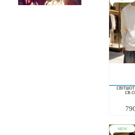
СВІТШОТ 
СВ.С
79