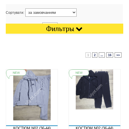
Сортувати:
Показати на сторінці:
Фильтры
1
2
...
16
>>
КОСТЮМ N02 (36-44)
КОСТЮМ N02 (36-44)