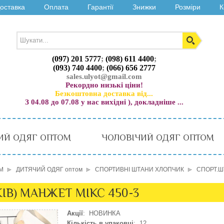
оставка
Оплата
Гарантії
Знижки
Розміри
К
(097) 201 5777
;
(098) 611 4400
;
(093) 740 4400
;
(066) 656 2777
sales.ulyot@gmail.com
Рекордно низькі ціни!
Безкоштовна доставка від...
З 04.08 до 07.08 у нас вихідні ), докладніше ...
ИЙ ОДЯГ ОПТОМ
ЧОЛОВІЧИЙ ОДЯГ ОПТОМ
М
ДИТЯЧИЙ ОДЯГ оптом
СПОРТИВНІ ШТАНИ ХЛОПЧИК
СПОРТ.ШТ
КІВ) МАНЖЕТ МІКС 450-3
Акції
: НОВИНКА
Кількість в упаковці
: 12