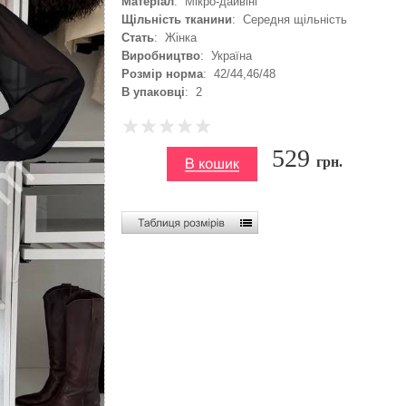
Матеріал
: Мікро-дайвінг
Щільність тканини
: Середня щільність
Стать
: Жінка
Виробництво
: Україна
Розмір норма
: 42/44,46/48
В упаковці
: 2
529
грн.