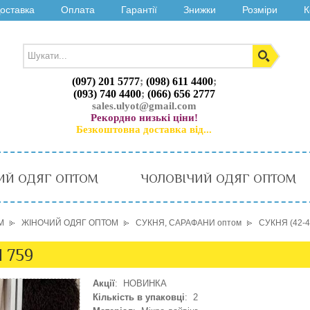
оставка
Оплата
Гарантії
Знижки
Розміри
К
(097) 201 5777
;
(098) 611 4400
;
(093) 740 4400
;
(066) 656 2777
sales.ulyot@gmail.com
Рекордно низькі ціни!
Безкоштовна доставка від...
ИЙ ОДЯГ ОПТОМ
ЧОЛОВІЧИЙ ОДЯГ ОПТОМ
М
ЖІНОЧИЙ ОДЯГ ОПТОМ
СУКНЯ, САРАФАНИ оптом
СУКНЯ (42-
 759
Акції
: НОВИНКА
Кількість в упаковці
: 2