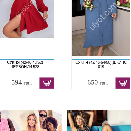
СУКНЯ (42/46-48/52)
СУКНЯ (42/46-54/58) ДЖИНС
ЧЕРВОНИЙ 528
019
594
650
грн.
грн.