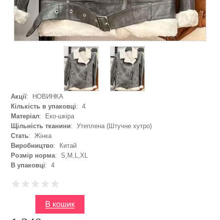
Акції
: НОВИНКА
Кількість в упаковці
: 4
Матеріал
: Еко-шкіра
Щільність тканини
: Утеплена (Штучне хутро)
Стать
: Жінка
Виробництво
: Китай
Розмір норма
: S,M,L,XL
В упаковці
: 4