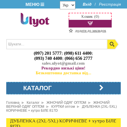
МЕНЮ
Вхід
Реєстрація
/
Кошик (0)
додати до закладок
(097) 201 5777
;
(098) 611 4400
;
(093) 740 4400
;
(066) 656 2777
sales.ulyot@gmail.com
Рекордно низькі ціни!
Безкоштовна доставка від...
КАТАЛОГ
Головна
Каталог
ЖІНОЧИЙ ОДЯГ ОПТОМ
ЖІНОЧИЙ
ВЕРХНІЙ ОДЯГ ОПТОМ
КУРТКИ оптом
ДУБЛЕНКА (2XL-5XL)
КОРИЧНЕВЕ + хутро БІЛЕ 817D
ДУБЛЕНКА (2XL-5XL) КОРИЧНЕВЕ + хутро БІЛЕ
817D