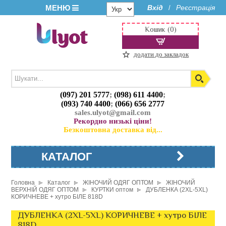
МЕНЮ
Вхід
Реєстрація
/
Кошик (0)
додати до закладок
(097) 201 5777
;
(098) 611 4400
;
(093) 740 4400
;
(066) 656 2777
sales.ulyot@gmail.com
Рекордно низькі ціни!
Безкоштовна доставка від...
КАТАЛОГ
Головна
Каталог
ЖІНОЧИЙ ОДЯГ ОПТОМ
ЖІНОЧИЙ
ВЕРХНІЙ ОДЯГ ОПТОМ
КУРТКИ оптом
ДУБЛЕНКА (2XL-5XL)
КОРИЧНЕВЕ + хутро БІЛЕ 818D
ДУБЛЕНКА (2XL-5XL) КОРИЧНЕВЕ + хутро БІЛЕ
818D