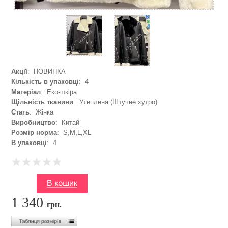
Акції
: НОВИНКА
Кількість в упаковці
: 4
Матеріал
: Еко-шкіра
Щільність тканини
: Утеплена (Штучне хутро)
Стать
: Жінка
Виробництво
: Китай
Розмір норма
: S,M,L,XL
В упаковці
: 4
1 340
грн.