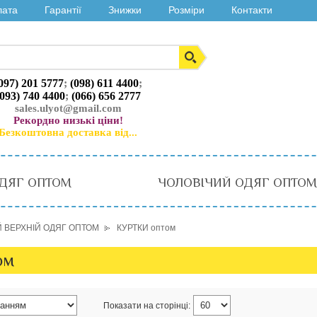
лата
Гарантії
Знижки
Розміри
Контакти
097) 201 5777
;
(098) 611 4400
;
(093) 740 4400
;
(066) 656 2777
sales.ulyot@gmail.com
Рекордно низькі ціни!
Безкоштовна доставка від...
ДЯГ ОПТОМ
ЧОЛОВІЧИЙ ОДЯГ ОПТОМ
 ВЕРХНІЙ ОДЯГ ОПТОМ
КУРТКИ оптом
ом
Показати на сторінці: