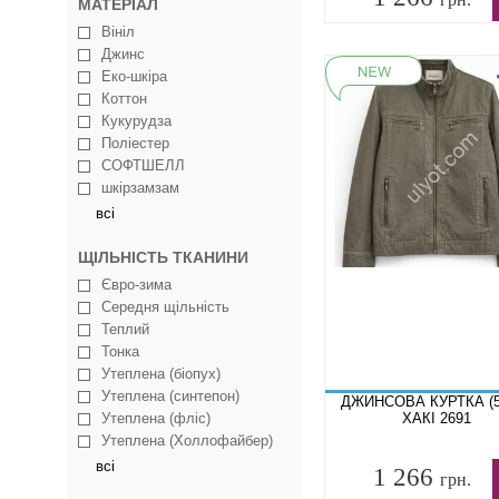
МАТЕРІАЛ
Вініл
Джинс
Еко-шкіра
Коттон
Кукурудза
Поліестер
СОФТШЕЛЛ
шкірзамзам
всі
ЩІЛЬНІСТЬ ТКАНИНИ
Євро-зима
Середня щільність
Теплий
Тонка
Утеплена (біопух)
Утеплена (синтепон)
ДЖИНСОВА КУРТКА (5
Утеплена (фліс)
ХАКІ 2691
Утеплена (Холлофайбер)
всі
1 266
грн.