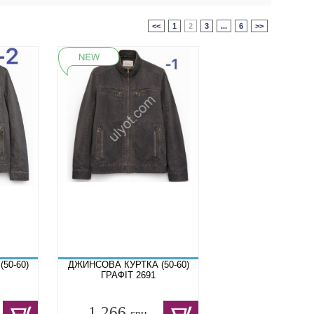
<<
1
2
3
...
6
>>
50-60)
ДЖИНСОВА КУРТКА (50-60)
ГРАФІТ 2691
1 266
грн.