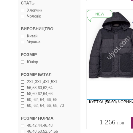
СТАТЬ
Хлопчик
Чоловік
ВИРОБНИЦТВО
Китай
Україна
РОЗМІР
Юніор
РОЗМІР БАТАЛ
2XL,3XL,4XL,5XL
56,58,60,62,64
58,60,62,64,66
60, 62, 64, 66, 68
КУРТКА (50-60) ЧОРНИ
60, 62, 64, 66, 68, 70
РОЗМІР НОРМА
1 266
грн.
40,42,44,46,48
46,48,50,52,54,56