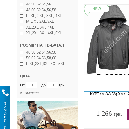
48,50,52,54,56
48,50,52,54,56,58
L, XL, 2XL, 3XL, 4XL
M,L,XL,2XL,3XL
XL,2XL,3XL,4XL
XL,2XL,3XL,4XL,5XL
РОЗМІР НАПІВ-БАТАЛ
48,50,52,54,56,58
50,52,54,56,58,60
L,XL,2XL,3XL,4XL,5XL
ЦІНА
От
до
грн.
х очистить
КУРТКА (48-58) ХАКІ 
1 266
грн.