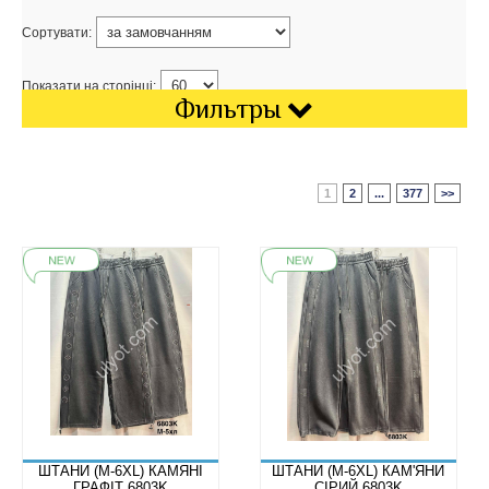
Сортувати:
Показати на сторінці:
Фильтры
1
2
...
377
>>
ШТАНИ (M-6XL) КАМЯНІ
ШТАНИ (M-6XL) КАМ'ЯНИ
ГРАФІТ 6803K
СІРИЙ 6803K