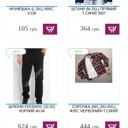
НІЧНЮШКА (L-3XL) МІКС
ШТАНИ (M-3XL) ПРЯМИЙ
V139
Т.СИНІЙ 3007
105
364
грн.
грн.
ШЛЮНИ FEERARS (32-42)
СОРОЧКА (M/L-3XL/4XL)
ЧОРНИЙ 40-34
ФЛІС ЧЕРВОНИЙ+Т.СИНІЙ
624
444
грн.
грн.