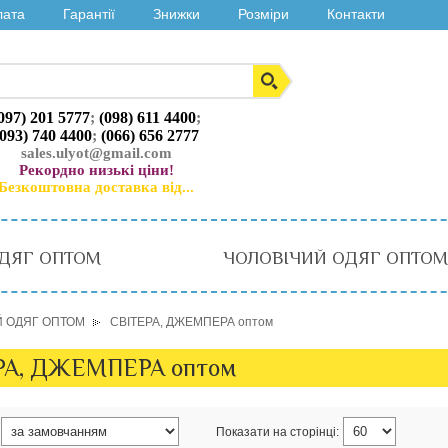
лата
Гарантії
Знижки
Розміри
Контакти
097) 201 5777
;
(098) 611 4400
;
(093) 740 4400
;
(066) 656 2777
sales.ulyot@gmail.com
Рекордно низькі ціни!
Безкоштовна доставка від...
ДЯГ ОПТОМ
ЧОЛОВІЧИЙ ОДЯГ ОПТОМ
Й ОДЯГ ОПТОМ
СВІТЕРА, ДЖЕМПЕРА оптом
РА, ДЖЕМПЕРА оптом
Показати на сторінці: