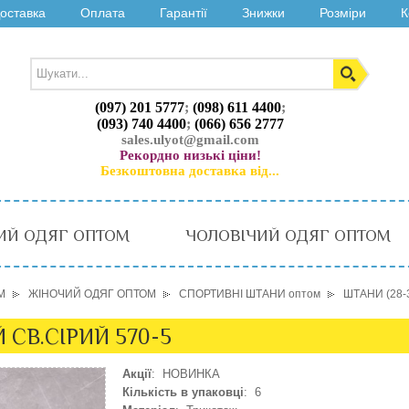
оставка
Оплата
Гарантії
Знижки
Розміри
К
(097) 201 5777
;
(098) 611 4400
;
(093) 740 4400
;
(066) 656 2777
sales.ulyot@gmail.com
Рекордно низькі ціни!
Безкоштовна доставка від...
ИЙ ОДЯГ ОПТОМ
ЧОЛОВІЧИЙ ОДЯГ ОПТОМ
М
ЖІНОЧИЙ ОДЯГ ОПТОМ
СПОРТИВНІ ШТАНИ оптом
ШТАНИ (28-
 СВ.СІРИЙ 570-5
Акції
: НОВИНКА
Кількість в упаковці
: 6