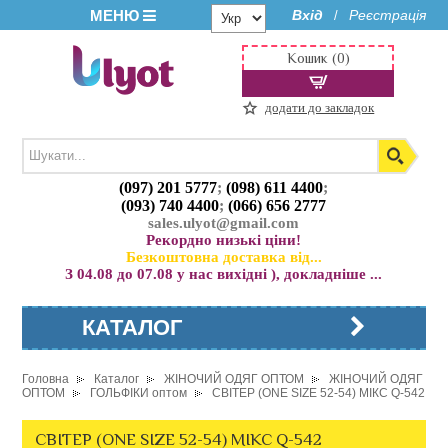
МЕНЮ
Вхід
Реєстрація
/
Кошик (0)
додати до закладок
(097) 201 5777
;
(098) 611 4400
;
(093) 740 4400
;
(066) 656 2777
sales.ulyot@gmail.com
Рекордно низькі ціни!
Безкоштовна доставка від...
З 04.08 до 07.08 у нас вихідні ), докладніше ...
КАТАЛОГ
Головна
Каталог
ЖІНОЧИЙ ОДЯГ ОПТОМ
ЖІНОЧИЙ ОДЯГ
ОПТОМ
ГОЛЬФІКИ оптом
СВІТЕР (ONE SIZE 52-54) МІКС Q-542
СВІТЕР (ONE SIZE 52-54) МІКС Q-542