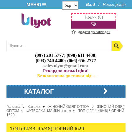
МЕНЮ
Вхід
Реєстрація
/
Кошик (0)
додати до закладок
(097) 201 5777
;
(098) 611 4400
;
(093) 740 4400
;
(066) 656 2777
sales.ulyot@gmail.com
Рекордно низькі ціни!
Безкоштовна доставка від...
КАТАЛОГ
Головна
Каталог
ЖІНОЧИЙ ОДЯГ ОПТОМ
ЖІНОЧИЙ ОДЯГ
ОПТОМ
ФУТБОЛКИ, МАЙКИ оптом
ТОП (42/44-46/48) ЧОРНИЙ
1629
ТОП (42/44-46/48) ЧОРНИЙ 1629