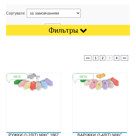
Сортувати:
Показати на сторінці:
Фильтры
<<
1
2
3
4
>>
РУЖКИ (1-2ЛІТ) МІКС 1867
ВАРІЖКИ (2-4ЛІТ) МІКС