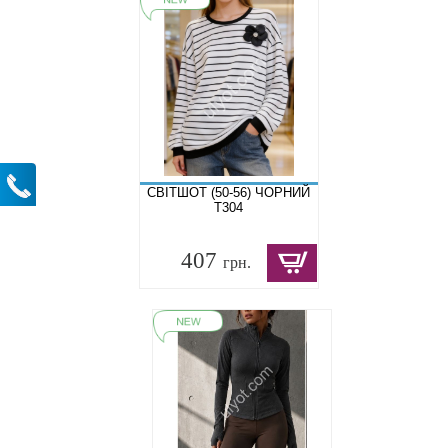
СВІТШОТ (50-56) ЧОРНИЙ
T304
407
грн.