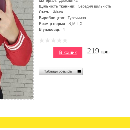
Матеріал
: Двохнитка
Щільність тканини
: Середня щільність
Стать
: Жінка
Виробництво
: Туреччина
Розмір норма
: S,M,L,XL
В упаковці
: 4
219
грн.