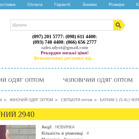
оставка
Оплата
Гарантії
Знижки
Розміри
К
(097) 201 5777
;
(098) 611 4400
;
(093) 740 4400
;
(066) 656 2777
sales.ulyot@gmail.com
Рекордно низькі ціни!
Безкоштовна доставка від...
ИЙ ОДЯГ ОПТОМ
ЧОЛОВІЧИЙ ОДЯГ ОПТОМ
М
ЖІНОЧИЙ ОДЯГ ОПТОМ
СВІТШОТИ оптом
БАТНИК-1 (S-XL) ЧЕ
ОНИЙ 2940
Акції
: НОВИНКА
Кількість в упаковці
: 4