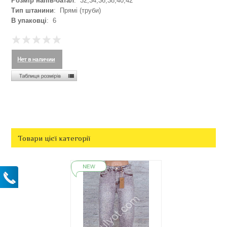
Розмір напів-батал
: 32,34,36,38,40,42
Тип штанини
: Прямі (труби)
В упаковці
: 6
Товари цієї категорії