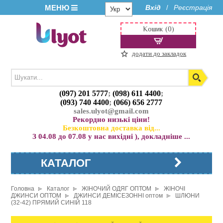
МЕНЮ
Вхід
Реєстрація
/
Кошик (0)
додати до закладок
(097) 201 5777
;
(098) 611 4400
;
(093) 740 4400
;
(066) 656 2777
sales.ulyot@gmail.com
Рекордно низькі ціни!
Безкоштовна доставка від...
З 04.08 до 07.08 у нас вихідні ), докладніше ...
КАТАЛОГ
Головна
Каталог
ЖІНОЧИЙ ОДЯГ ОПТОМ
ЖІНОЧІ
ДЖИНСИ ОПТОМ
ДЖИНСИ ДЕМІСЕЗОННІ оптом
ШЛЮНИ
(32-42) ПРЯМИЙ СИНІЙ 118