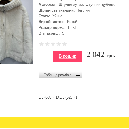
Матеріал
: Штучне хутро, Штучний дубляж
Щільність тканини
: Теплий
Стать
: Жінка
Виробництво
: Китай
Розмір норма
: L, XL
В упаковці
: 5
2 042
грн.
L：(58cm )XL：(62cm)