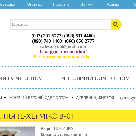
оставка
Оплата
Гарантії
Знижки
Розміри
К
(097) 201 5777
;
(098) 611 4400
;
(093) 740 4400
;
(066) 656 2777
sales.ulyot@gmail.com
Рекордно низькі ціни!
Безкоштовна доставка від...
ИЙ ОДЯГ ОПТОМ
ЧОЛОВІЧИЙ ОДЯГ ОПТОМ
М
ЖІНОЧИЙ ВЕРХНІЙ ОДЯГ ОПТОМ
ДУБЛЕНКИ, ЖИЛЕТКИ штучне хут
НЯ (L-XL) МІКС B-01
Акції
: НОВИНКА
Кількість в упаковці
: 5