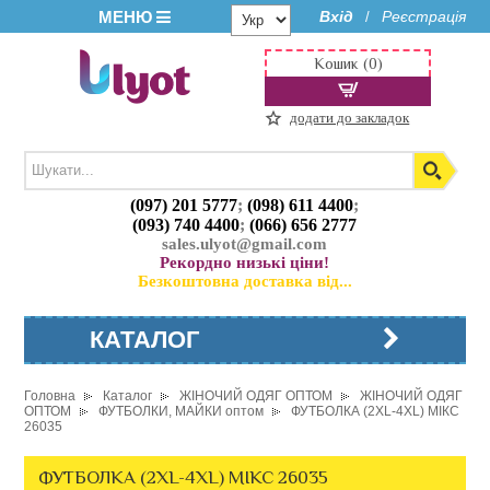
МЕНЮ
Вхід
Реєстрація
/
Кошик (0)
додати до закладок
(097) 201 5777
;
(098) 611 4400
;
(093) 740 4400
;
(066) 656 2777
sales.ulyot@gmail.com
Рекордно низькі ціни!
Безкоштовна доставка від...
КАТАЛОГ
Головна
Каталог
ЖІНОЧИЙ ОДЯГ ОПТОМ
ЖІНОЧИЙ ОДЯГ
ОПТОМ
ФУТБОЛКИ, МАЙКИ оптом
ФУТБОЛКА (2XL-4XL) МІКС
26035
ФУТБОЛКА (2XL-4XL) МІКС 26035