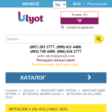
МЕНЮ
Вхід
Реєстрація
/
Кошик (0)
додати до закладок
(097) 201 5777
;
(098) 611 4400
;
(093) 740 4400
;
(066) 656 2777
sales.ulyot@gmail.com
Рекордно низькі ціни!
Безкоштовна доставка від...
КАТАЛОГ
Головна
Каталог
ЖІНОЧИЙ ОДЯГ ОПТОМ
ЖІНОЧИЙ ОДЯГ
ОПТОМ
ФУТБОЛКИ, МАЙКИ оптом
ФУТБОЛКА (M-4XL) МІКС
6515
ФУТБОЛКА (M-4XL) МІКС 6515